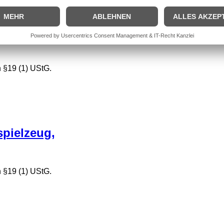
rna Holzpuzzle
 §19 (1) UStG.
spielzeug,
 §19 (1) UStG.