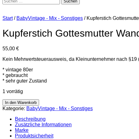
Suchen
nach:
Start
/
BabyVintage - Mix - Sonstiges
/ Kupferstich Gottesmutt
Kupferstich Gottesmutter Wand
55,00
€
Kein Mehrwertsteuerausweis, da Kleinunternehmer nach §19 
* vintage 80er
* gebraucht
* sehr guter Zustand
1 vorrätig
Kupferstich
In den Warenkorb
Gottesmutter
Kategorie:
BabyVintage - Mix - Sonstiges
Wandbild
Menge
Beschreibung
Zusätzliche Informationen
Marke
Produktsicherheit