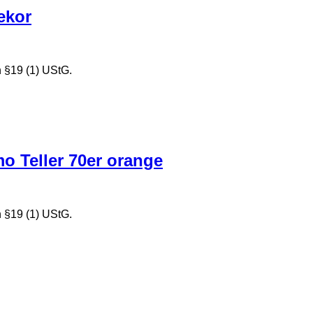
ekor
 §19 (1) UStG.
o Teller 70er orange
 §19 (1) UStG.