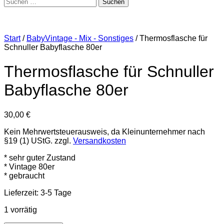
Suchen
nach:
Start
/
BabyVintage - Mix - Sonstiges
/ Thermosflasche für
Schnuller Babyflasche 80er
Thermosflasche für Schnuller
Babyflasche 80er
30,00
€
Kein Mehrwertsteuerausweis, da Kleinunternehmer nach
§19 (1) UStG.
zzgl.
Versandkosten
* sehr guter Zustand
* Vintage 80er
* gebraucht
Lieferzeit:
3-5 Tage
1 vorrätig