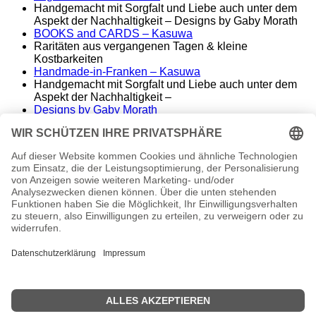
Handgemacht mit Sorgfalt und Liebe auch unter dem
Aspekt der Nachhaltigkeit – Designs by Gaby Morath
BOOKS and CARDS – Kasuwa
Raritäten aus vergangenen Tagen & kleine
Kostbarkeiten
Handmade-in-Franken – Kasuwa
Handgemacht mit Sorgfalt und Liebe auch unter dem
Aspekt der Nachhaltigkeit –
Designs by Gaby Morath
Lieber Stoff statt Kunststoff - Handmade aus dem
Fränkischen
ALT&KOSTBAR – Kasuwa
Raritäten aus vergangenen Tagen – seltene
Einzelstücke
Famos. – finest music & entertainment
Wir spielen die Songs unserer Helden
conny morath
stimme – sprache – ausdruck
© 2024 babyvintage by Gaby Morath
Kein Mehrwertsteuerausweis, da Kleinunternehmer nach
§19 (1) UStG.
Die durchgestrichenen Preise entsprechen dem bisherigen