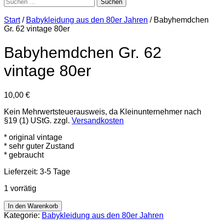
Suchen
nach:
Start
/
Babykleidung aus den 80er Jahren
/ Babyhemdchen
Gr. 62 vintage 80er
Babyhemdchen Gr. 62
vintage 80er
10,00
€
Kein Mehrwertsteuerausweis, da Kleinunternehmer nach
§19 (1) UStG.
zzgl.
Versandkosten
* original vintage
* sehr guter Zustand
* gebraucht
Lieferzeit:
3-5 Tage
1 vorrätig
Babyhemdchen
In den Warenkorb
Gr.
Kategorie:
Babykleidung aus den 80er Jahren