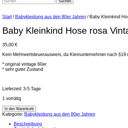
Suchen
nach:
Start
/
Babykleidung aus den 80er Jahren
/ Baby Kleinkind Ho
Baby Kleinkind Hose rosa Vint
35,00
€
Kein Mehrwertsteuerausweis, da Kleinunternehmer nach §19 
* original vintage 60er
* sehr guter Zustand
Lieferzeit:
3-5 Tage
1 vorrätig
Baby
In den Warenkorb
Kleinkind
Kategorie:
Babykleidung aus den 80er Jahren
Hose
rosa
Beschreibung