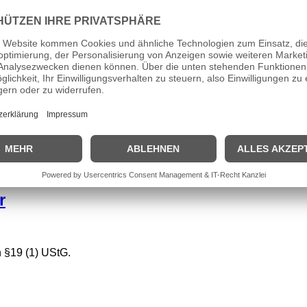
em 13.12.2024 erstmalig in der EU in Verkehr gebracht.
 dürfen eine Rezension abgeben.
r
 §19 (1) UStG.