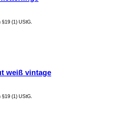
 §19 (1) UStG.
 weiß vintage
 §19 (1) UStG.