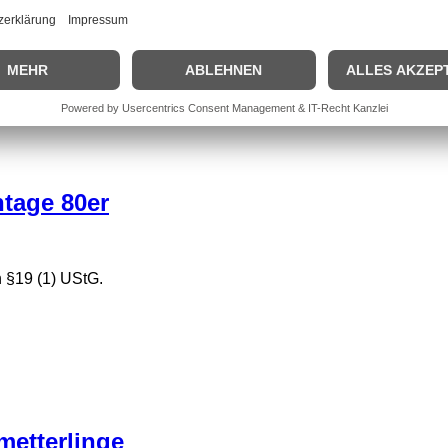
 §19 (1) UStG.
tage 80er
 §19 (1) UStG.
etterlinge