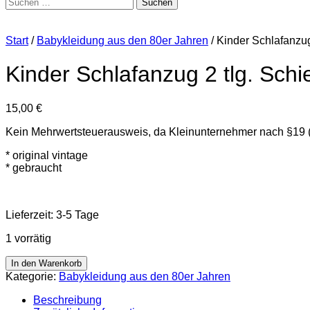
Suchen
nach:
Start
/
Babykleidung aus den 80er Jahren
/ Kinder Schlafanzug
Kinder Schlafanzug 2 tlg. Schi
15,00
€
Kein Mehrwertsteuerausweis, da Kleinunternehmer nach §19 
* original vintage
* gebraucht
Lieferzeit:
3-5 Tage
1 vorrätig
Kinder
In den Warenkorb
Schlafanzug
Kategorie:
Babykleidung aus den 80er Jahren
2
tlg.
Beschreibung