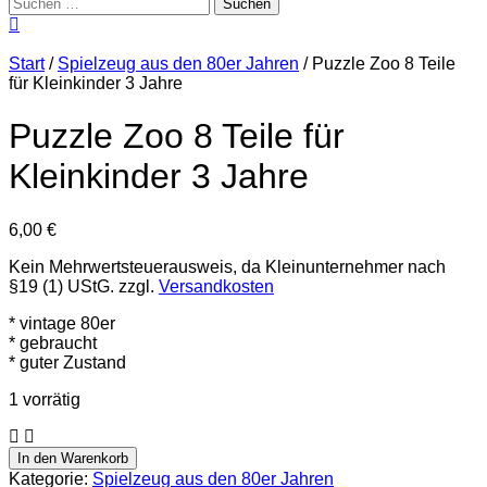
Suchen
nach:
Start
/
Spielzeug aus den 80er Jahren
/ Puzzle Zoo 8 Teile
für Kleinkinder 3 Jahre
Puzzle Zoo 8 Teile für
Kleinkinder 3 Jahre
6,00
€
Kein Mehrwertsteuerausweis, da Kleinunternehmer nach
§19 (1) UStG.
zzgl.
Versandkosten
* vintage 80er
* gebraucht
* guter Zustand
1 vorrätig
Puzzle
Zoo
In den Warenkorb
8
Kategorie:
Spielzeug aus den 80er Jahren