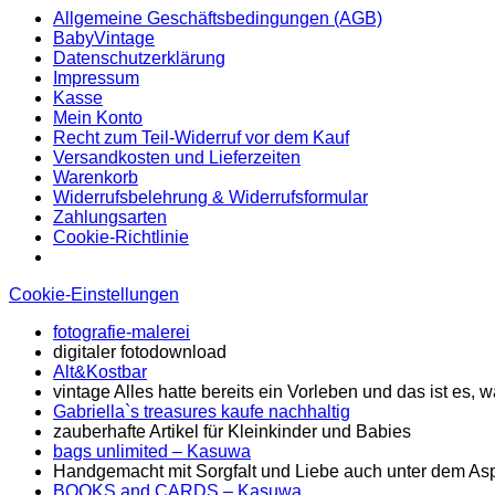
Allgemeine Geschäftsbedingungen (AGB)
BabyVintage
Datenschutzerklärung
Impressum
Kasse
Mein Konto
Recht zum Teil-Widerruf vor dem Kauf
Versandkosten und Lieferzeiten
Warenkorb
Widerrufsbelehrung & Widerrufsformular
Zahlungsarten
Cookie-Richtlinie
Cookie-Einstellungen
fotografie-malerei
digitaler fotodownload
Alt&Kostbar
vintage Alles hatte bereits ein Vorleben und das ist es
Gabriella`s treasures kaufe nachhaltig
zauberhafte Artikel für Kleinkinder und Babies
bags unlimited
– Kasuwa
Handgemacht mit Sorgfalt und Liebe auch unter dem Asp
BOOKS and CARDS – Kasuwa