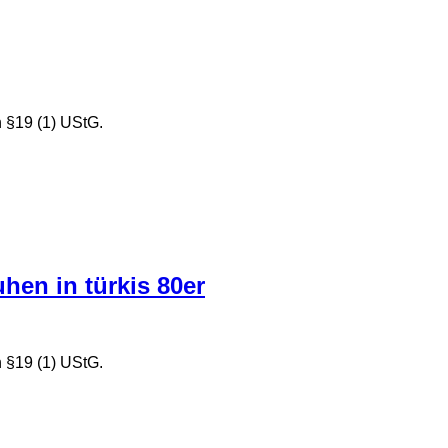
 §19 (1) UStG.
hen in türkis 80er
 §19 (1) UStG.