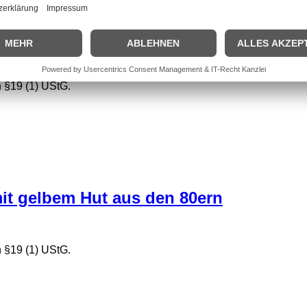
 §19 (1) UStG.
 mit gelbem Hut aus den 80ern
 §19 (1) UStG.