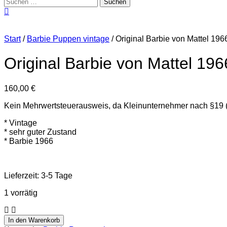
Suchen
nach:
Start
/
Barbie Puppen vintage
/ Original Barbie von Mattel 196
Original Barbie von Mattel 196
160,00
€
Kein Mehrwertsteuerausweis, da Kleinunternehmer nach §19 
* Vintage
* sehr guter Zustand
* Barbie 1966
Lieferzeit:
3-5 Tage
1 vorrätig
Original
Barbie
In den Warenkorb