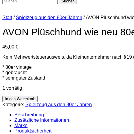
Suchen
nach:
Start
/
Spielzeug aus den 80er Jahren
/ AVON Plüschhund wie
AVON Plüschhund wie neu 80
45,00
€
Kein Mehrwertsteuerausweis, da Kleinunternehmer nach §19 
* 80er vintage
* gebraucht
* sehr guter Zustand
1 vorrätig
AVON
In den Warenkorb
Plüschhund
Kategorie:
Spielzeug aus den 80er Jahren
wie
neu
Beschreibung
80er
Zusätzliche Informationen
Menge
Marke
Produktsicherheit