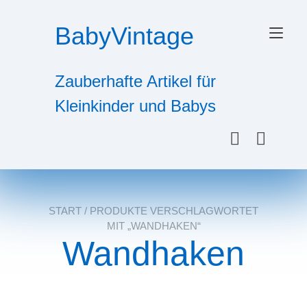
Zum
Inhalt
BabyVintage
Nav
springen
ums
Zauberhafte Artikel für
Kleinkinder und Babys
START
/ PRODUKTE VERSCHLAGWORTET
MIT „WANDHAKEN“
Wandhaken