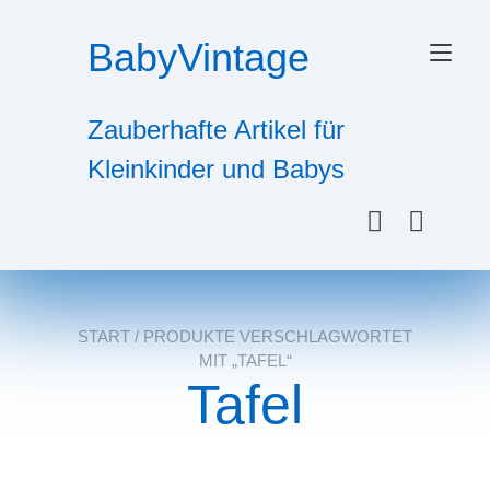
Zum
Inhalt
BabyVintage
Nav
springen
ums
Zauberhafte Artikel für
Kleinkinder und Babys
START
/ PRODUKTE VERSCHLAGWORTET
MIT „TAFEL“
Tafel