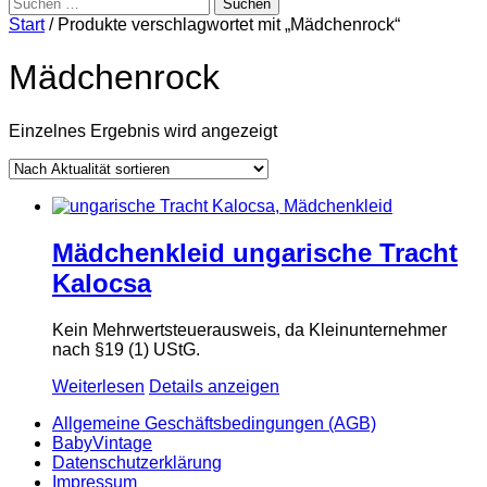
Suchen
nach:
Start
/ Produkte verschlagwortet mit „Mädchenrock“
Mädchenrock
Einzelnes Ergebnis wird angezeigt
Mädchenkleid ungarische Tracht
Kalocsa
Kein Mehrwertsteuerausweis, da Kleinunternehmer
nach §19 (1) UStG.
Weiterlesen
Details anzeigen
Allgemeine Geschäftsbedingungen (AGB)
BabyVintage
Datenschutzerklärung
Impressum