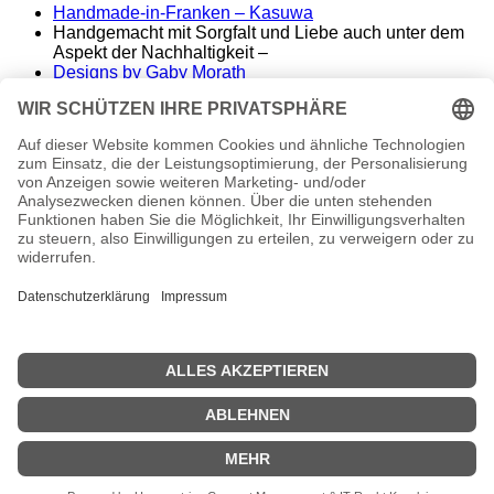
Handmade-in-Franken – Kasuwa
Handgemacht mit Sorgfalt und Liebe auch unter dem
Aspekt der Nachhaltigkeit –
Designs by Gaby Morath
Lieber Stoff statt Kunststoff - Handmade aus dem
Fränkischen
ALT&KOSTBAR – Kasuwa
Raritäten aus vergangenen Tagen – seltene
Einzelstücke
Famos. – finest music & entertainment
Wir spielen die Songs unserer Helden
conny morath
stimme – sprache – ausdruck
© 2024 babyvintage by Gaby Morath
Kein Mehrwertsteuerausweis, da Kleinunternehmer nach
§19 (1) UStG.
Die durchgestrichenen Preise entsprechen dem bisherigen
Preis in diesem Online-Shop.
Vertrag widerrufen