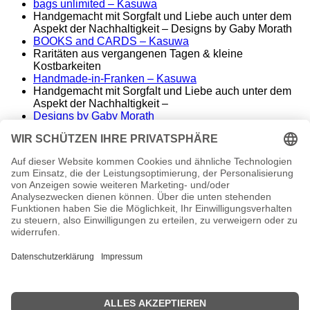
bags unlimited
– Kasuwa
Handgemacht mit Sorgfalt und Liebe auch unter dem
Aspekt der Nachhaltigkeit – Designs by Gaby Morath
BOOKS and CARDS – Kasuwa
Raritäten aus vergangenen Tagen & kleine
Kostbarkeiten
Handmade-in-Franken – Kasuwa
Handgemacht mit Sorgfalt und Liebe auch unter dem
Aspekt der Nachhaltigkeit –
Designs by Gaby Morath
Lieber Stoff statt Kunststoff - Handmade aus dem
Fränkischen
ALT&KOSTBAR – Kasuwa
Raritäten aus vergangenen Tagen – seltene
Einzelstücke
Famos. – finest music & entertainment
Wir spielen die Songs unserer Helden
conny morath
stimme – sprache – ausdruck
© 2024 babyvintage by Gaby Morath
Kein Mehrwertsteuerausweis, da Kleinunternehmer nach
§19 (1) UStG.