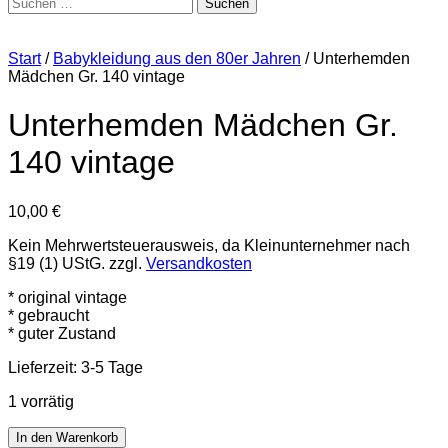
Suchen
nach:
Start
/
Babykleidung aus den 80er Jahren
/ Unterhemden
Mädchen Gr. 140 vintage
Unterhemden Mädchen Gr.
140 vintage
10,00
€
Kein Mehrwertsteuerausweis, da Kleinunternehmer nach
§19 (1) UStG.
zzgl.
Versandkosten
* original vintage
* gebraucht
* guter Zustand
Lieferzeit:
3-5 Tage
1 vorrätig
Unterhemden
In den Warenkorb