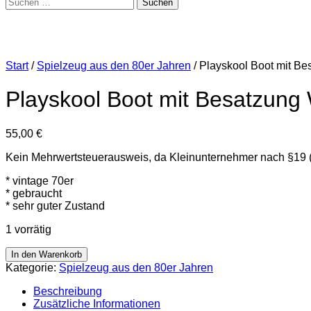
Suchen
nach:
Start
/
Spielzeug aus den 80er Jahren
/ Playskool Boot mit B
Playskool Boot mit Besatzung
55,00
€
Kein Mehrwertsteuerausweis, da Kleinunternehmer nach §19 
* vintage 70er
* gebraucht
* sehr guter Zustand
1 vorrätig
Playskool
In den Warenkorb
Boot
Kategorie:
Spielzeug aus den 80er Jahren
mit
Besatzung
Beschreibung
Wasserfahrzeug
Zusätzliche Informationen