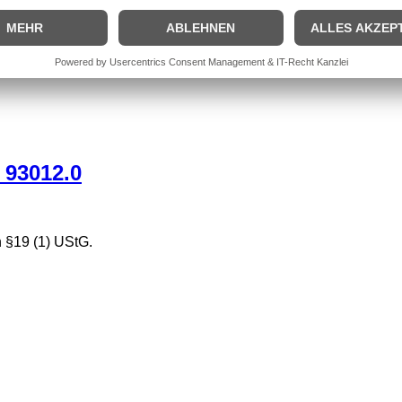
 §19 (1) UStG.
 93012.0
 §19 (1) UStG.