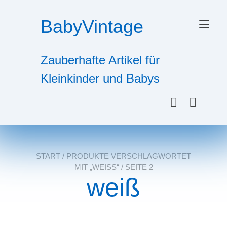
Zum
Inhalt
BabyVintage
Nav
springen
ums
Zauberhafte Artikel für
Kleinkinder und Babys
START
/
PRODUKTE VERSCHLAGWORTET
MIT „WEISS“
/ SEITE 2
weiß