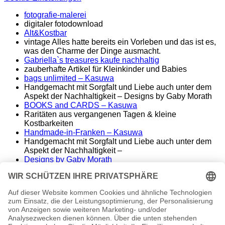
fotografie-malerei
digitaler fotodownload
Alt&Kostbar
vintage Alles hatte bereits ein Vorleben und das ist es,
was den Charme der Dinge ausmacht.
Gabriella`s treasures kaufe nachhaltig
zauberhafte Artikel für Kleinkinder und Babies
bags unlimited
– Kasuwa
Handgemacht mit Sorgfalt und Liebe auch unter dem
Aspekt der Nachhaltigkeit – Designs by Gaby Morath
BOOKS and CARDS – Kasuwa
Raritäten aus vergangenen Tagen & kleine
Kostbarkeiten
Handmade-in-Franken – Kasuwa
Handgemacht mit Sorgfalt und Liebe auch unter dem
Aspekt der Nachhaltigkeit –
Designs by Gaby Morath
Lieber Stoff statt Kunststoff - Handmade aus dem
Fränkischen
ALT&KOSTBAR – Kasuwa
Raritäten aus vergangenen Tagen – seltene
Einzelstücke
Famos. – finest music & entertainment
Wir spielen die Songs unserer Helden