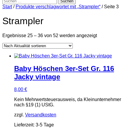
Suchen
nach:
Start
/
Produkte verschlagwortet mit „Strampler“
/ Seite 3
Strampler
Nach
Ergebnisse 25 – 36 von 52 werden angezeigt
Aktualität
sortiert
Baby Höschen 3er-Set Gr. 116
Jacky vintage
8,00
€
Kein Mehrwertsteuerausweis, da Kleinunternehmer
nach §19 (1) UStG.
zzgl.
Versandkosten
Lieferzeit:
3-5 Tage