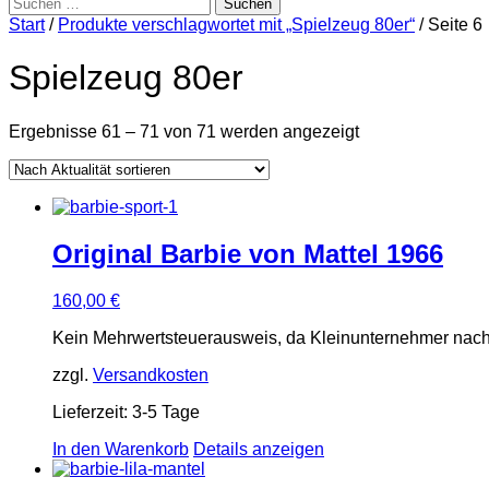
Suchen
nach:
Start
/
Produkte verschlagwortet mit „Spielzeug 80er“
/ Seite 6
Spielzeug 80er
Nach
Ergebnisse 61 – 71 von 71 werden angezeigt
Aktualität
sortiert
Original Barbie von Mattel 1966
160,00
€
Kein Mehrwertsteuerausweis, da Kleinunternehmer nach
zzgl.
Versandkosten
Lieferzeit:
3-5 Tage
In den Warenkorb
Details anzeigen