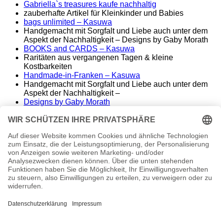
Gabriella`s treasures kaufe nachhaltig
zauberhafte Artikel für Kleinkinder und Babies
bags unlimited
– Kasuwa
Handgemacht mit Sorgfalt und Liebe auch unter dem
Aspekt der Nachhaltigkeit – Designs by Gaby Morath
BOOKS and CARDS – Kasuwa
Raritäten aus vergangenen Tagen & kleine
Kostbarkeiten
Handmade-in-Franken – Kasuwa
Handgemacht mit Sorgfalt und Liebe auch unter dem
Aspekt der Nachhaltigkeit –
Designs by Gaby Morath
Lieber Stoff statt Kunststoff - Handmade aus dem
Fränkischen
ALT&KOSTBAR – Kasuwa
Raritäten aus vergangenen Tagen – seltene
Einzelstücke
Famos. – finest music & entertainment
Wir spielen die Songs unserer Helden
conny morath
stimme – sprache – ausdruck
© 2024 babyvintage by Gaby Morath
Kein Mehrwertsteuerausweis, da Kleinunternehmer nach