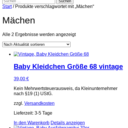
Suchen
nach:
Start
/ Produkte verschlagwortet mit „Mächen“
Mächen
Nach
Alle 2 Ergebnisse werden angezeigt
Aktualität
sortiert
Baby Kleidchen Größe 68 vintage
39,00
€
Kein Mehrwertsteuerausweis, da Kleinunternehmer
nach §19 (1) UStG.
zzgl.
Versandkosten
Lieferzeit:
3-5 Tage
In den Warenkorb
Details anzeigen