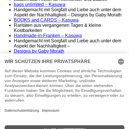
bags unlimited
– Kasuwa
Handgemacht mit Sorgfalt und Liebe auch unter dem
Aspekt der Nachhaltigkeit – Designs by Gaby Morath
BOOKS and CARDS – Kasuwa
Raritäten aus vergangenen Tagen & kleine
Kostbarkeiten
Handmade-in-Franken – Kasuwa
Handgemacht mit Sorgfalt und Liebe auch unter dem
Aspekt der Nachhaltigkeit –
Designs by Gaby Morath
Lieber Stoff statt Kunststoff - Handmade aus dem
Fränkischen
ALT&KOSTBAR – Kasuwa
Raritäten aus vergangenen Tagen – seltene
Einzelstücke
Famos. – finest music & entertainment
Wir spielen die Songs unserer Helden
conny morath
stimme – sprache – ausdruck
© 2024 babyvintage by Gaby Morath
Kein Mehrwertsteuerausweis, da Kleinunternehmer nach
§19 (1) UStG.