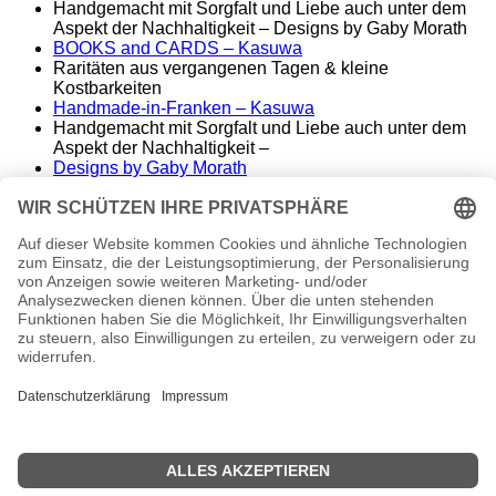
Handgemacht mit Sorgfalt und Liebe auch unter dem
Aspekt der Nachhaltigkeit – Designs by Gaby Morath
BOOKS and CARDS – Kasuwa
Raritäten aus vergangenen Tagen & kleine
Kostbarkeiten
Handmade-in-Franken – Kasuwa
Handgemacht mit Sorgfalt und Liebe auch unter dem
Aspekt der Nachhaltigkeit –
Designs by Gaby Morath
Lieber Stoff statt Kunststoff - Handmade aus dem
Fränkischen
ALT&KOSTBAR – Kasuwa
Raritäten aus vergangenen Tagen – seltene
Einzelstücke
Famos. – finest music & entertainment
Wir spielen die Songs unserer Helden
conny morath
stimme – sprache – ausdruck
© 2024 babyvintage by Gaby Morath
Kein Mehrwertsteuerausweis, da Kleinunternehmer nach
§19 (1) UStG.
Die durchgestrichenen Preise entsprechen dem bisherigen