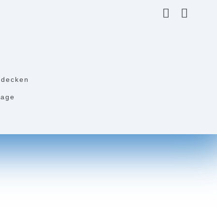
ldecken
tage