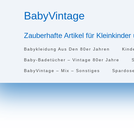
Zum
Inhalt
BabyVintage
springen
Zauberhafte Artikel für Kleinkinde
Babykleidung Aus Den 80er Jahren
Kind
Baby-Badetücher – Vintage 80er Jahre
BabyVintage – Mix – Sonstiges
Spardos