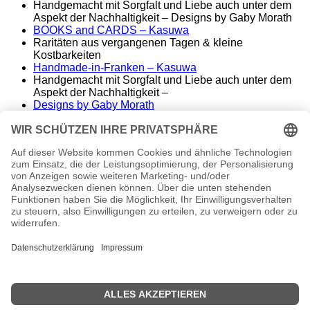
Handgemacht mit Sorgfalt und Liebe auch unter dem
Aspekt der Nachhaltigkeit – Designs by Gaby Morath
BOOKS and CARDS – Kasuwa
Raritäten aus vergangenen Tagen & kleine
Kostbarkeiten
Handmade-in-Franken – Kasuwa
Handgemacht mit Sorgfalt und Liebe auch unter dem
Aspekt der Nachhaltigkeit –
Designs by Gaby Morath
Lieber Stoff statt Kunststoff - Handmade aus dem
Fränkischen
ALT&KOSTBAR – Kasuwa
Raritäten aus vergangenen Tagen – seltene
Einzelstücke
Famos. – finest music & entertainment
Wir spielen die Songs unserer Helden
conny morath
stimme – sprache – ausdruck
© 2024 babyvintage by Gaby Morath
Kein Mehrwertsteuerausweis, da Kleinunternehmer nach
§19 (1) UStG.
Die durchgestrichenen Preise entsprechen dem bisherigen