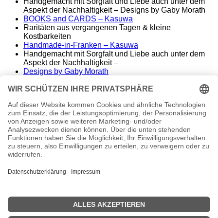
Handgemacht mit Sorgfalt und Liebe auch unter dem
Aspekt der Nachhaltigkeit – Designs by Gaby Morath
BOOKS and CARDS – Kasuwa
Raritäten aus vergangenen Tagen & kleine
Kostbarkeiten
Handmade-in-Franken – Kasuwa
Handgemacht mit Sorgfalt und Liebe auch unter dem
Aspekt der Nachhaltigkeit –
Designs by Gaby Morath
Lieber Stoff statt Kunststoff - Handmade aus dem
Fränkischen
ALT&KOSTBAR – Kasuwa
Raritäten aus vergangenen Tagen – seltene
Einzelstücke
Famos. – finest music & entertainment
Wir spielen die Songs unserer Helden
conny morath
stimme – sprache – ausdruck
© 2024 babyvintage by Gaby Morath
Kein Mehrwertsteuerausweis, da Kleinunternehmer nach
§19 (1) UStG.
Die durchgestrichenen Preise entsprechen dem bisherigen
Preis in diesem Online-Shop.