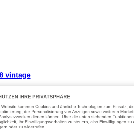
8 vintage
 §19 (1) UStG.