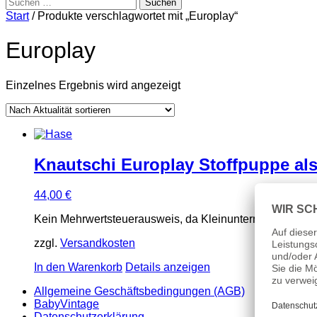
Suchen
nach:
Start
/ Produkte verschlagwortet mit „Europlay“
Europlay
Einzelnes Ergebnis wird angezeigt
Knautschi Europlay Stoffpuppe al
44,00
€
Kein Mehrwertsteuerausweis, da Kleinunternehmer nach
zzgl.
Versandkosten
In den Warenkorb
Details anzeigen
Allgemeine Geschäftsbedingungen (AGB)
BabyVintage
Datenschutzerklärung