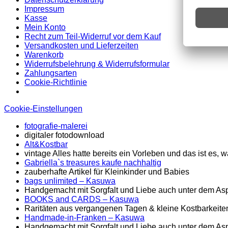
Impressum
Kasse
Mein Konto
Recht zum Teil-Widerruf vor dem Kauf
Versandkosten und Lieferzeiten
Warenkorb
Widerrufsbelehrung & Widerrufsformular
Zahlungsarten
Cookie-Richtlinie
Cookie-Einstellungen
fotografie-malerei
digitaler fotodownload
Alt&Kostbar
vintage Alles hatte bereits ein Vorleben und das ist es
Gabriella`s treasures kaufe nachhaltig
zauberhafte Artikel für Kleinkinder und Babies
bags unlimited
– Kasuwa
Handgemacht mit Sorgfalt und Liebe auch unter dem Asp
BOOKS and CARDS – Kasuwa
Raritäten aus vergangenen Tagen & kleine Kostbarkeite
Handmade-in-Franken – Kasuwa
Handgemacht mit Sorgfalt und Liebe auch unter dem Asp