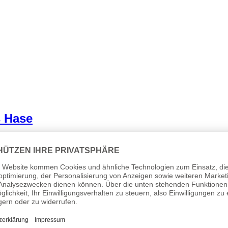
s Hase
 §19 (1) UStG.