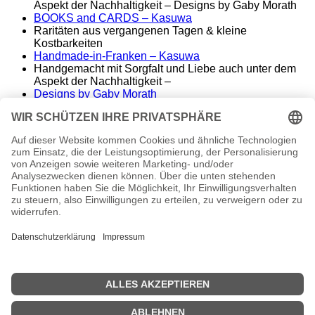
Aspekt der Nachhaltigkeit – Designs by Gaby Morath
BOOKS and CARDS – Kasuwa
Raritäten aus vergangenen Tagen & kleine
Kostbarkeiten
Handmade-in-Franken – Kasuwa
Handgemacht mit Sorgfalt und Liebe auch unter dem
Aspekt der Nachhaltigkeit –
Designs by Gaby Morath
Lieber Stoff statt Kunststoff - Handmade aus dem
Fränkischen
ALT&KOSTBAR – Kasuwa
Raritäten aus vergangenen Tagen – seltene
Einzelstücke
Famos. – finest music & entertainment
Wir spielen die Songs unserer Helden
conny morath
stimme – sprache – ausdruck
© 2024 babyvintage by Gaby Morath
Kein Mehrwertsteuerausweis, da Kleinunternehmer nach
§19 (1) UStG.
Die durchgestrichenen Preise entsprechen dem bisherigen
Preis in diesem Online-Shop.