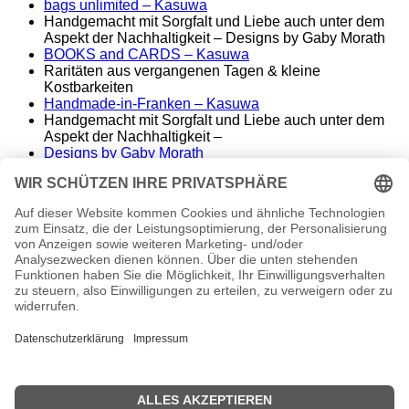
bags unlimited
– Kasuwa
Handgemacht mit Sorgfalt und Liebe auch unter dem
Aspekt der Nachhaltigkeit – Designs by Gaby Morath
BOOKS and CARDS – Kasuwa
Raritäten aus vergangenen Tagen & kleine
Kostbarkeiten
Handmade-in-Franken – Kasuwa
Handgemacht mit Sorgfalt und Liebe auch unter dem
Aspekt der Nachhaltigkeit –
Designs by Gaby Morath
Lieber Stoff statt Kunststoff - Handmade aus dem
Fränkischen
ALT&KOSTBAR – Kasuwa
Raritäten aus vergangenen Tagen – seltene
Einzelstücke
Famos. – finest music & entertainment
Wir spielen die Songs unserer Helden
conny morath
stimme – sprache – ausdruck
© 2024 babyvintage by Gaby Morath
Kein Mehrwertsteuerausweis, da Kleinunternehmer nach
§19 (1) UStG.