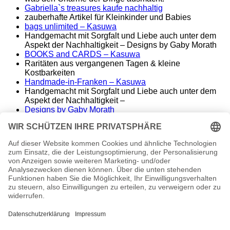
Gabriella`s treasures kaufe nachhaltig
zauberhafte Artikel für Kleinkinder und Babies
bags unlimited
– Kasuwa
Handgemacht mit Sorgfalt und Liebe auch unter dem
Aspekt der Nachhaltigkeit – Designs by Gaby Morath
BOOKS and CARDS – Kasuwa
Raritäten aus vergangenen Tagen & kleine
Kostbarkeiten
Handmade-in-Franken – Kasuwa
Handgemacht mit Sorgfalt und Liebe auch unter dem
Aspekt der Nachhaltigkeit –
Designs by Gaby Morath
Lieber Stoff statt Kunststoff - Handmade aus dem
Fränkischen
ALT&KOSTBAR – Kasuwa
Raritäten aus vergangenen Tagen – seltene
Einzelstücke
Famos. – finest music & entertainment
Wir spielen die Songs unserer Helden
conny morath
stimme – sprache – ausdruck
© 2024 babyvintage by Gaby Morath
Kein Mehrwertsteuerausweis, da Kleinunternehmer nach