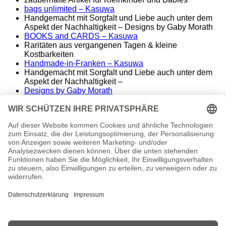
bags unlimited
– Kasuwa
Handgemacht mit Sorgfalt und Liebe auch unter dem
Aspekt der Nachhaltigkeit – Designs by Gaby Morath
BOOKS and CARDS – Kasuwa
Raritäten aus vergangenen Tagen & kleine
Kostbarkeiten
Handmade-in-Franken – Kasuwa
Handgemacht mit Sorgfalt und Liebe auch unter dem
Aspekt der Nachhaltigkeit –
Designs by Gaby Morath
Lieber Stoff statt Kunststoff - Handmade aus dem
Fränkischen
ALT&KOSTBAR – Kasuwa
Raritäten aus vergangenen Tagen – seltene
Einzelstücke
Famos. – finest music & entertainment
Wir spielen die Songs unserer Helden
conny morath
stimme – sprache – ausdruck
© 2024 babyvintage by Gaby Morath
Kein Mehrwertsteuerausweis, da Kleinunternehmer nach
§19 (1) UStG.